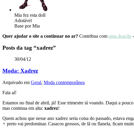
Mia fez esta doll
Adotável
Base por Mia
Quer ajudar o site a continuar no ar?
Contribua com
uma doação
-
Posts da tag
“xadrez”
30/04/12
Moda: Xadrez
Arquivado em
Geral
,
Moda contemporânea
Fala aí!
Estamos no final de abril, já! Esse trimestre tá voando. Daqui a pou
mas continua em alta:
xadrez
!
Quem achou que nesse ano xadrez seria coisa do passado, estava eng
+
preto vai predominar. Casacos grossos, de lã ou flanela, ficam mui