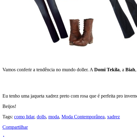
Vamos conferir a tendência no mundo doller. A
Domi Tekila
, a
Biah
Eu tenho uma jaqueta xadrez preto com rosa que é perfeita pro inver
Beijos!
Tags:
como lidar
,
dolls
,
moda
,
Moda Contemporânea
,
xadrez
Compartilhar