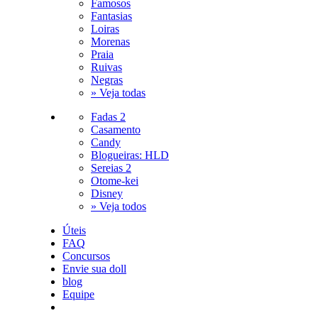
Famosos
Fantasias
Loiras
Morenas
Praia
Ruivas
Negras
» Veja todas
Fadas 2
Casamento
Candy
Blogueiras: HLD
Sereias 2
Otome-kei
Disney
» Veja todos
Úteis
FAQ
Concursos
Envie sua doll
blog
Equipe