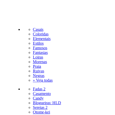
Casais
Coloridas
Elementais
Estilos
Famosos
Fantasias
Loiras
Morenas
Praia
Ruivas
Negras
» Veja todas
Fadas 2
Casamento
Candy
Blogueiras: HLD
Sereias 2
Otome-kei