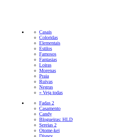
Casais
Coloridas
Elementais
Estilos
Famosos
Fantasias
Loiras
Morenas
Praia
Ruivas
Negras
» Veja todas
Fadas 2
Casamento
Candy
Blogueiras: HLD
Sereias 2
Otome-kei
Disney