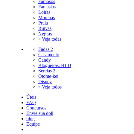
Famosos
Fantasias
Loiras
Morenas
Praia
Ruivas
Negras
» Veja todas
Fadas 2
Casamento
Candy
Blogueiras: HLD
Sereias 2
Otome-kei
Disney
» Veja todos
Úteis
FAQ
Concursos
Envie sua doll
blog
Equipe