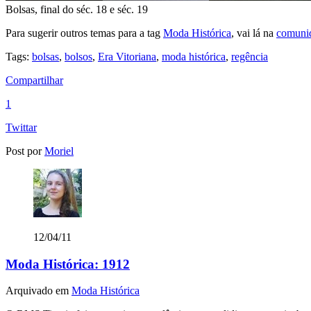
Bolsas, final do séc. 18 e séc. 19
Para sugerir outros temas para a tag
Moda Histórica
, vai lá na
comunid
Tags:
bolsas
,
bolsos
,
Era Vitoriana
,
moda histórica
,
regência
Compartilhar
1
Twittar
Post por
Moriel
12/04/11
Moda Histórica: 1912
Arquivado em
Moda Histórica