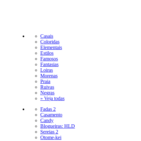
Casais
Coloridas
Elementais
Estilos
Famosos
Fantasias
Loiras
Morenas
Praia
Ruivas
Negras
» Veja todas
Fadas 2
Casamento
Candy
Blogueiras: HLD
Sereias 2
Otome-kei