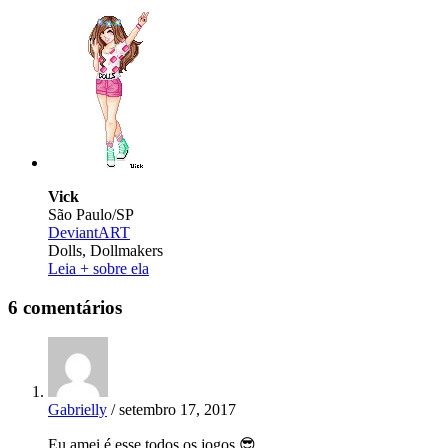
Vick
São Paulo/SP
DeviantART
Dolls, Dollmakers
Leia + sobre ela
6 comentários
Gabrielly
/ setembro 17, 2017
Eu amei é esse todos os jogos 😎