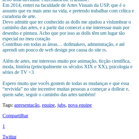
Em 2014, entrei na faculdade de Artes Visuais da USP, que é o
assunto que eu mais amo na vida, e pretendo trabalhar com crítica e
curadoria de arte.
Devo admitir que ter conhecido as dolls me ajudou a vislumbrar o
caminho das artes, e a partir dai comecei a me interessar mais por
desenho e pintura. Acho que por isso as dolls têm um lugar tão
especial no meu coração
Contribuo em todas as áreas… dollmakers, admnistração, e até
aprendi um pouco de web design por causa do site rs.
Além de artes, me interesso muito por animação, ficção científica,
moda, história (principalmente os séculos XIX e XX), psicologia e
séries de TV <3
Espero muito que vocês gostem de todas as mudanças e que essa
“revivida” no site incentive muitas pessoas a começar a dollear e,
quem sabe, seguir o caminho das artes também!
Tags:
apresentação
,
equipe
,
jubs
,
nova equipe
Compartilhar
1
Twittar