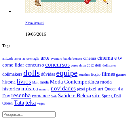
Novo layout!
19/06/2016
Tags
arte
cinema e tv
cinema
amizade
banda
amor
apresentação
aventura
boneca
concursos
como lidar
concurso
doll
cores
dntm 2012
dollmaker
dolls
equipe
filmes
dollmakers
dúvidas
ficção
games
esmaltes
livros
Moda Contemporânea
moda
historia
moda
Mari
música
novidades
histórica
pixel art
Queen 4 a
pixel
namoro
resenha
site
Saúde e Beleza
romance
Day
Spring Doll
Sath
Tata
teka
Queen
vagas