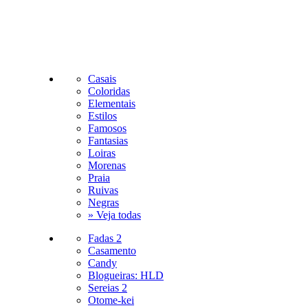
Casais
Coloridas
Elementais
Estilos
Famosos
Fantasias
Loiras
Morenas
Praia
Ruivas
Negras
» Veja todas
Fadas 2
Casamento
Candy
Blogueiras: HLD
Sereias 2
Otome-kei