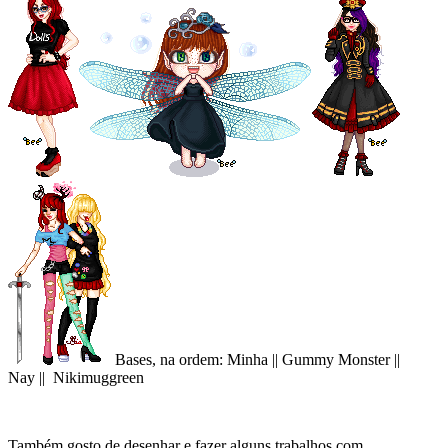
Bases, na ordem: Minha || Gummy Monster ||
Nay || Nikimuggreen
Também gosto de desenhar e fazer alguns trabalhos com