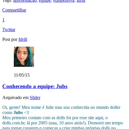
Tags:
apresentação
,
equipe
,
equipenova
,
Idrill
Compartilhar
1
Twittar
Post por
Idrill
11/05/15
Conhecendo a equipe: Jubs
Arquivado em
Slider
Oi, gente! Meu nome é Julie mas sou conhecida no mundo doller
como
Jubs
<3
Meu primeiro contato com as dolls foi por esse site aqui, o
dolls.com.br, lá por 2005 (uau, 10 anos atrás!). Demorei um tempo
para tomar coragem e começar a criar minhas próprias dolls no