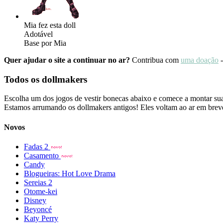
Mia fez esta doll
Adotável
Base por Mia
Quer ajudar o site a continuar no ar?
Contribua com
uma doação
-
Todos os dollmakers
Escolha um dos jogos de vestir bonecas abaixo e comece a montar sua
Estamos arrumando os dollmakers antigos! Eles voltam ao ar em brev
Novos
Fadas 2
Casamento
Candy
Blogueiras: Hot Love Drama
Sereias 2
Otome-kei
Disney
Beyoncé
Katy Perry