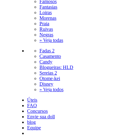
Famosos
Fantasias
Loiras
Morenas
Praia
Ruivas
Negras
» Veja todas
Fadas 2
Casamento
Candy
Blogueiras: HLD
Sereias 2
Otome-kei
Disney
» Veja todos
Úteis
FAQ
Concursos
Envie sua doll
blog
Equipe