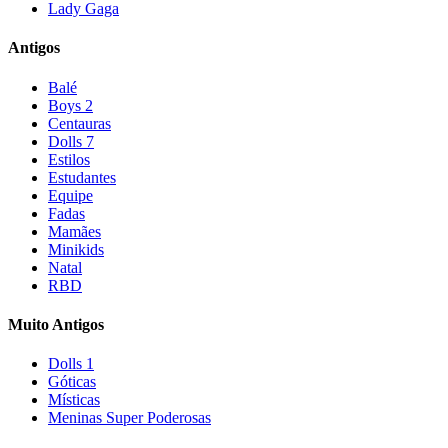
Lady Gaga
Antigos
Balé
Boys 2
Centauras
Dolls 7
Estilos
Estudantes
Equipe
Fadas
Mamães
Minikids
Natal
RBD
Muito Antigos
Dolls 1
Góticas
Místicas
Meninas Super Poderosas