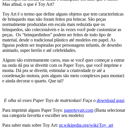
Mas afinal, o que é Toy Art?
Toy Art é o termo que define alguns objetos que tem características
de brinquedo mas não foram feitos pra brincar. São peças
normalmente produzidas em escala mais reduzida que os
brinquedos, são colecionáveis e às vezes você pode customizar as
peças. Os “brinquedinhos” podem ser feitos de todo tipo de
material, desde o tradicional plástico até modelos em papel. As
figuras podem ser inspiradas por personagens infantis, de desenho
animado, super heróis e até celebridades.
Alguns são extremamente caros, mas se você quer começar a entrar
na onda dá pra se divertir com os Paper Toys, que você imprime e
monta. Dá pra se divertir, estimular a criatividade (e até a
coordenação motora, pois alguns são meio complexos para montar)
e ainda decorar o quarto. Que tal?
E olha só esses Paper Toys de matrioskas! Faça o
download aqui
.
Para imprimir alguns Paper Toys:
papertoyart.com
(Basta selecionar
sua categoria favorita e escolher seu modelo)
Para saber mais sobre Toy Art:
pt.wikipedia.org/wiki/Toy_art