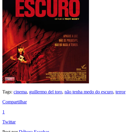
Tags:
cinema
,
guillermo del toro
,
não tenha medo do escuro
,
terror
Compartilhar
1
Twittar
Post por
Débora Escobar