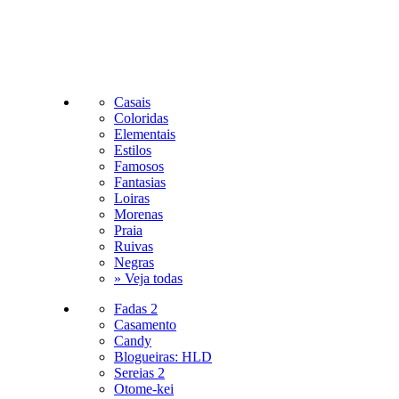
Casais
Coloridas
Elementais
Estilos
Famosos
Fantasias
Loiras
Morenas
Praia
Ruivas
Negras
» Veja todas
Fadas 2
Casamento
Candy
Blogueiras: HLD
Sereias 2
Otome-kei