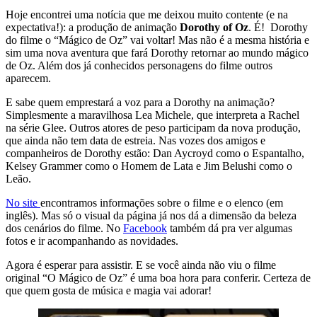
Hoje encontrei uma notícia que me deixou muito contente (e na
expectativa!): a produção de animação
Dorothy of Oz
. É! Dorothy
do filme o “Mágico de Oz” vai voltar! Mas não é a mesma história e
sim uma nova aventura que fará Dorothy retornar ao mundo mágico
de Oz. Além dos já conhecidos personagens do filme outros
aparecem.
E sabe quem emprestará a voz para a Dorothy na animação?
Simplesmente a maravilhosa Lea Michele, que interpreta a Rachel
na série Glee. Outros atores de peso participam da nova produção,
que ainda não tem data de estreia. Nas vozes dos amigos e
companheiros de Dorothy estão: Dan Aycroyd como o Espantalho,
Kelsey Grammer como o Homem de Lata e Jim Belushi como o
Leão.
No site
encontramos informações sobre o filme e o elenco (em
inglês). Mas só o visual da página já nos dá a dimensão da beleza
dos cenários do filme. No
Facebook
também dá pra ver algumas
fotos e ir acompanhando as novidades.
Agora é esperar para assistir. E se você ainda não viu o filme
original “O Mágico de Oz” é uma boa hora para conferir. Certeza de
que quem gosta de música e magia vai adorar!