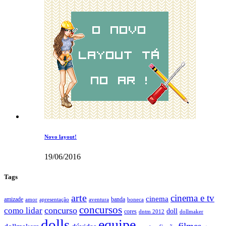
Novo layout!
19/06/2016
Tags
arte
cinema e tv
cinema
amizade
banda
amor
apresentação
aventura
boneca
concursos
como lidar
concurso
doll
cores
dntm 2012
dollmaker
dolls
equipe