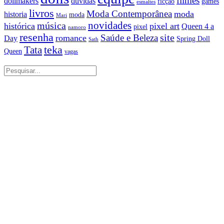
filmes
dollmakers
dúvidas
ficção
games
esmaltes
livros
Moda Contemporânea
moda
historia
moda
Mari
música
novidades
histórica
pixel art
Queen 4 a
pixel
namoro
resenha
site
Saúde e Beleza
romance
Day
Spring Doll
Sath
Tata
teka
Queen
vagas