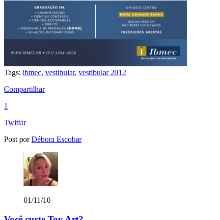
Tags:
ibmec
,
vestibular
,
vestibular 2012
Compartilhar
1
Twittar
Post por
Débora Escobar
01/11/10
Você curte Toy Art?