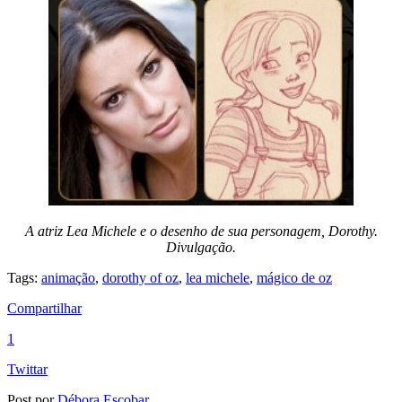
A atriz Lea Michele e o desenho de sua personagem, Dorothy.
Divulgação.
Tags:
animação
,
dorothy of oz
,
lea michele
,
mágico de oz
Compartilhar
1
Twittar
Post por
Débora Escobar