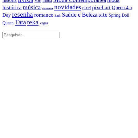
historia
moda
Mari
música
novidades
histórica
pixel art
Queen 4 a
pixel
namoro
resenha
site
Saúde e Beleza
romance
Day
Spring Doll
Sath
Tata
teka
Queen
vagas