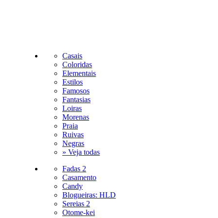
Casais
Coloridas
Elementais
Estilos
Famosos
Fantasias
Loiras
Morenas
Praia
Ruivas
Negras
» Veja todas
Fadas 2
Casamento
Candy
Blogueiras: HLD
Sereias 2
Otome-kei