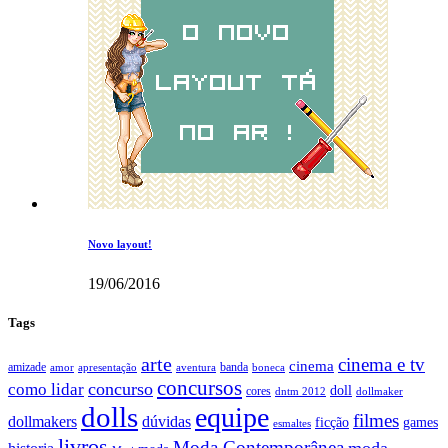
Novo layout!
19/06/2016
Tags
arte
cinema e tv
cinema
amizade
banda
amor
apresentação
aventura
boneca
concursos
como lidar
concurso
doll
cores
dntm 2012
dollmaker
dolls
equipe
filmes
dollmakers
dúvidas
ficção
games
esmaltes
livros
Moda Contemporânea
moda