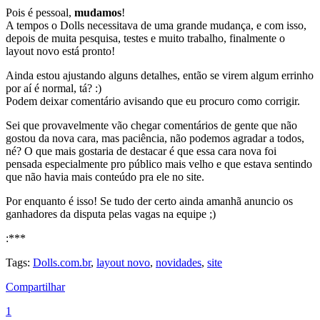
Pois é pessoal,
mudamos
!
A tempos o Dolls necessitava de uma grande mudança, e com isso,
depois de muita pesquisa, testes e muito trabalho, finalmente o
layout novo está pronto!
Ainda estou ajustando alguns detalhes, então se virem algum errinho
por aí é normal, tá? :)
Podem deixar comentário avisando que eu procuro como corrigir.
Sei que provavelmente vão chegar comentários de gente que não
gostou da nova cara, mas paciência, não podemos agradar a todos,
né? O que mais gostaria de destacar é que essa cara nova foi
pensada especialmente pro público mais velho e que estava sentindo
que não havia mais conteúdo pra ele no site.
Por enquanto é isso! Se tudo der certo ainda amanhã anuncio os
ganhadores da disputa pelas vagas na equipe ;)
:***
Tags:
Dolls.com.br
,
layout novo
,
novidades
,
site
Compartilhar
1