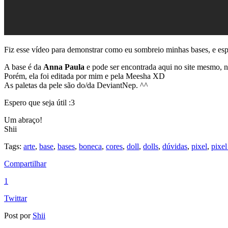
Fiz esse vídeo para demonstrar como eu sombreio minhas bases, e esp
A base é da
Anna Paula
e pode ser encontrada aqui no site mesmo, 
Porém, ela foi editada por mim e pela Meesha XD
As paletas da pele são do/da DeviantNep. ^^
Espero que seja útil :3
Um abraço!
Shii
Tags:
arte
,
base
,
bases
,
boneca
,
cores
,
doll
,
dolls
,
dúvidas
,
pixel
,
pixel
Compartilhar
1
Twittar
Post por
Shii