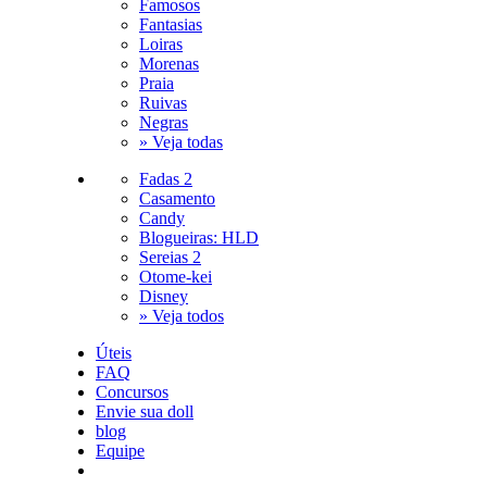
Famosos
Fantasias
Loiras
Morenas
Praia
Ruivas
Negras
» Veja todas
Fadas 2
Casamento
Candy
Blogueiras: HLD
Sereias 2
Otome-kei
Disney
» Veja todos
Úteis
FAQ
Concursos
Envie sua doll
blog
Equipe