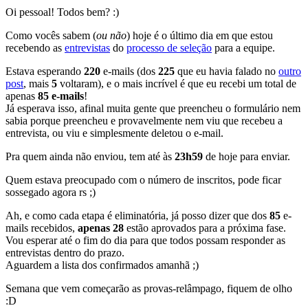
Oi pessoal! Todos bem? :)
Como vocês sabem (
ou não
) hoje é o último dia em que estou
recebendo as
entrevistas
do
processo de seleção
para a equipe.
Estava esperando
220
e-mails (dos
225
que eu havia falado no
outro
post
, mais
5
voltaram), e o mais incrível é que eu recebi um total de
apenas
85 e-mails
!
Já esperava isso, afinal muita gente que preencheu o formulário nem
sabia porque preencheu e provavelmente nem viu que recebeu a
entrevista, ou viu e simplesmente deletou o e-mail.
Pra quem ainda não enviou, tem até às
23h59
de hoje para enviar.
Quem estava preocupado com o número de inscritos, pode ficar
sossegado agora rs ;)
Ah, e como cada etapa é eliminatória, já posso dizer que dos
85
e-
mails recebidos,
apenas 28
estão aprovados para a próxima fase.
Vou esperar até o fim do dia para que todos possam responder as
entrevistas dentro do prazo.
Aguardem a lista dos confirmados amanhã ;)
Semana que vem começarão as provas-relâmpago, fiquem de olho
:D