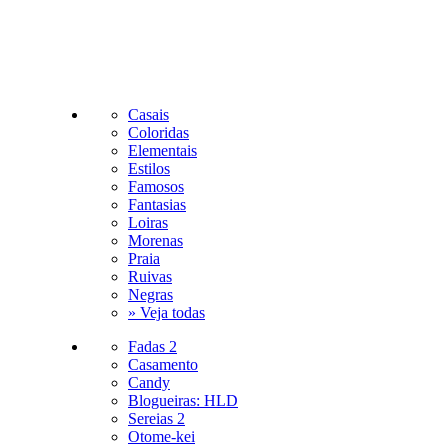
Casais
Coloridas
Elementais
Estilos
Famosos
Fantasias
Loiras
Morenas
Praia
Ruivas
Negras
» Veja todas
Fadas 2
Casamento
Candy
Blogueiras: HLD
Sereias 2
Otome-kei