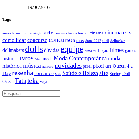
19/06/2016
Tags
arte
cinema e tv
cinema
amizade
banda
amor
apresentação
aventura
boneca
concursos
como lidar
concurso
doll
cores
dntm 2012
dollmaker
dolls
equipe
filmes
dollmakers
dúvidas
ficção
games
esmaltes
livros
Moda Contemporânea
moda
historia
moda
Mari
música
novidades
histórica
pixel art
Queen 4 a
pixel
namoro
resenha
site
Saúde e Beleza
romance
Day
Spring Doll
Sath
Tata
teka
Queen
vagas