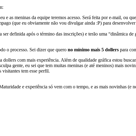
m:
u e as meninas da equipe teremos acesso. Será feita por e-mail, ou q
mpago (que eu obviamente não vou divulgar ainda :P) para desenvolve
a ser definida após o término das inscrições) e terão uma “dinâmica d
odo o processo. Sei dizer que quero
no mínimo mais 5 dollers
para con
ara dollers com mais experiência. Além de qualidade gráfica estou bus
sculpa gente, eu sei que tem muitas meninas (e até meninos) mais novin
visitantes tem esse perfil.
 Maturidade e experiência só vem com o tempo, e as mais novinhas (e no