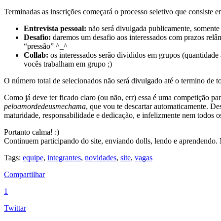
Terminadas as inscrições começará o processo seletivo que consiste e
Entrevista pessoal:
não será divulgada publicamente, somente e
Desafio:
daremos um desafio aos interessados com prazos relâ
“pressão” ^_^
Collab:
os interessados serão divididos em grupos (quantidade 
vocês trabalham em grupo ;)
O número total de selecionados não será divulgado até o termino de t
Como já deve ter ficado claro (ou não, err) essa é uma competição p
peloamordedeusmechama
, que vou te descartar automaticamente. De
maturidade, responsabilidade e dedicação, e infelizmente nem todos os 
Portanto calma! :)
Continuem participando do site, enviando dolls, lendo e aprendendo.
Tags:
equipe
,
integrantes
,
novidades
,
site
,
vagas
Compartilhar
1
Twittar