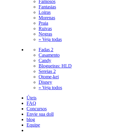
Famosos
Fantasias
Loiras
Morenas
Praia
Ruivas
Negras
» Veja todas
Fadas 2
Casamento
Candy
Blogueiras: HLD
Sereias 2
Otome-kei
Disney
» Veja todos
Úteis
FAQ
Concursos
Envie sua doll
blog
Equipe