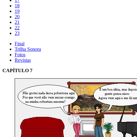
17
18
19
20
21
22
23
Final
Trilha Sonora
Fotos
Revistas
CAPÍTULO 7