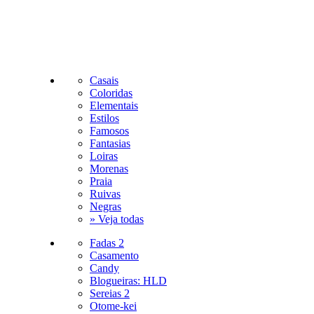
Casais
Coloridas
Elementais
Estilos
Famosos
Fantasias
Loiras
Morenas
Praia
Ruivas
Negras
» Veja todas
Fadas 2
Casamento
Candy
Blogueiras: HLD
Sereias 2
Otome-kei