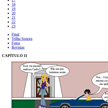
17
18
19
20
21
22
23
Final
Trilha Sonora
Fotos
Revistas
CAPÍTULO 11