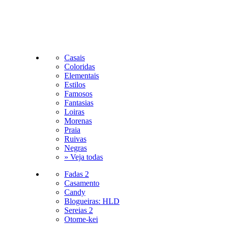
Casais
Coloridas
Elementais
Estilos
Famosos
Fantasias
Loiras
Morenas
Praia
Ruivas
Negras
» Veja todas
Fadas 2
Casamento
Candy
Blogueiras: HLD
Sereias 2
Otome-kei