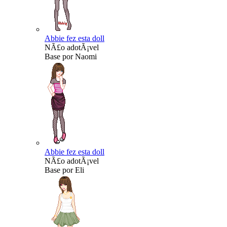
Abbie fez esta doll
NÃ£o adotÃ¡vel
Base por Naomi
Abbie fez esta doll
NÃ£o adotÃ¡vel
Base por Eli