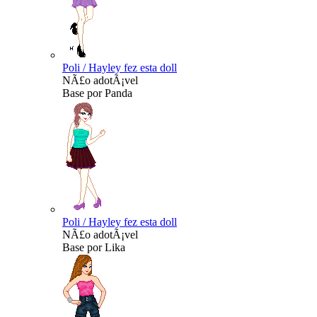
Poli / Hayley fez esta doll
NÃ£o adotÃ¡vel
Base por Panda
Poli / Hayley fez esta doll
NÃ£o adotÃ¡vel
Base por Lika