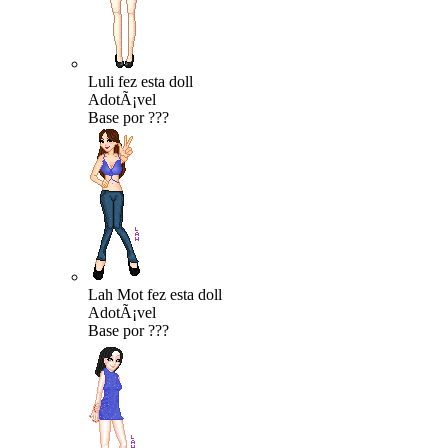
Luli fez esta doll
AdotÃ¡vel
Base por ???
Lah Mot fez esta doll
AdotÃ¡vel
Base por ???