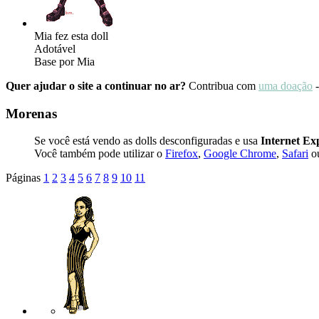
Mia fez esta doll
Adotável
Base por Mia
Quer ajudar o site a continuar no ar?
Contribua com
uma doação
-
Morenas
Se você está vendo as dolls desconfiguradas e usa
Internet Ex
Você também pode utilizar o
Firefox
,
Google Chrome
,
Safari
ou
Páginas
1
2
3
4
5
6
7
8
9
10
11