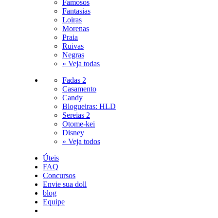
Famosos
Fantasias
Loiras
Morenas
Praia
Ruivas
Negras
» Veja todas
Fadas 2
Casamento
Candy
Blogueiras: HLD
Sereias 2
Otome-kei
Disney
» Veja todos
Úteis
FAQ
Concursos
Envie sua doll
blog
Equipe