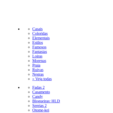
Casais
Coloridas
Elementais
Estilos
Famosos
Fantasias
Loiras
Morenas
Praia
Ruivas
Negras
» Veja todas
Fadas 2
Casamento
Candy
Blogueiras: HLD
Sereias 2
Otome-kei