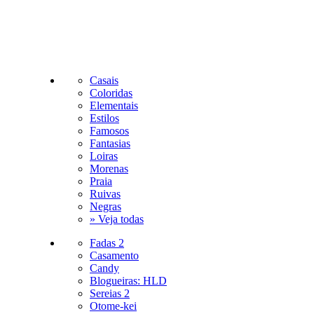
Casais
Coloridas
Elementais
Estilos
Famosos
Fantasias
Loiras
Morenas
Praia
Ruivas
Negras
» Veja todas
Fadas 2
Casamento
Candy
Blogueiras: HLD
Sereias 2
Otome-kei