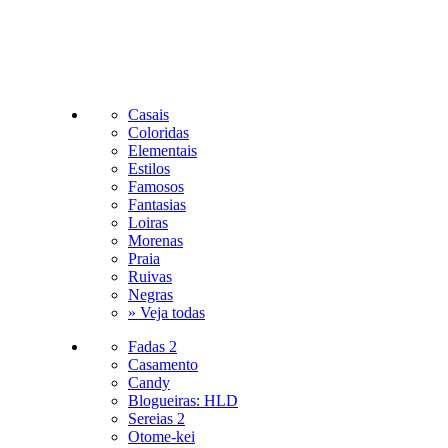
Casais
Coloridas
Elementais
Estilos
Famosos
Fantasias
Loiras
Morenas
Praia
Ruivas
Negras
» Veja todas
Fadas 2
Casamento
Candy
Blogueiras: HLD
Sereias 2
Otome-kei