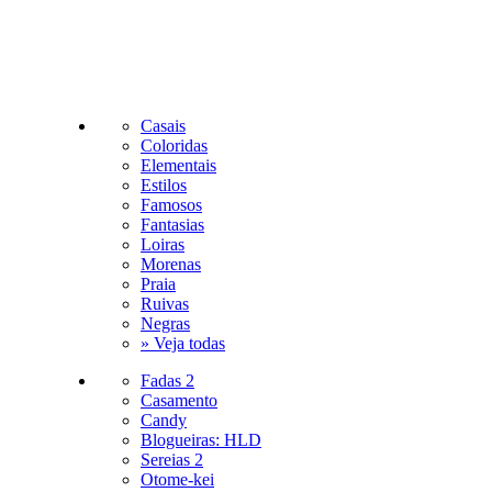
Casais
Coloridas
Elementais
Estilos
Famosos
Fantasias
Loiras
Morenas
Praia
Ruivas
Negras
» Veja todas
Fadas 2
Casamento
Candy
Blogueiras: HLD
Sereias 2
Otome-kei